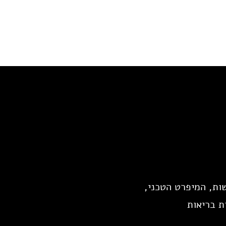
office@hor-ack.co.il
03-7322518
ות, המיפרט הטכני,
ת בריאות