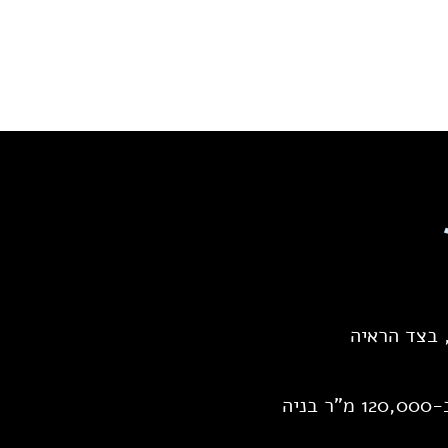
office@hor-ack.co.il
03-7322518
 בצד הראיה
ערכנו תב"ע לרובע חדש בדרום-מערב בת ים על שטח של כ-300 דונם וכולל כ-120,000 מ"ר בניה